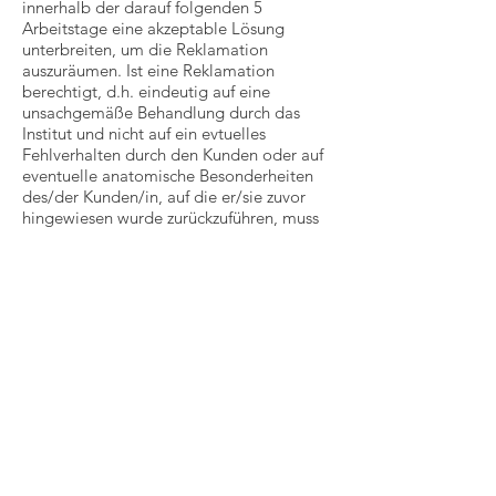
innerhalb der darauf folgenden 5
Arbeitstage eine akzeptable Lösung
unterbreiten, um die Reklamation
auszuräumen. Ist eine Reklamation
berechtigt, d.h. eindeutig auf eine
unsachgemäße Behandlung durch das
Institut und nicht auf ein evtuelles
Fehlverhalten durch den Kunden oder auf
eventuelle anatomische Besonderheiten
des/der Kunden/in, auf die er/sie zuvor
hingewiesen wurde zurückzuführen, muss
das Nagelstudio die reklamierte Arbeit
ohne zusätzliche Zahlung erneut leisten,
bzw. das reklamierte Produkt ersetzen
oder angemessen instand setzen. Sollte
die Reklamation nicht zur Zufriedenheit
des Kunden bereinigt werden, kann dies
auch von einer Schiedsstelle oder einem
Gericht entschieden werden.
Grundsätzlich gilt bei Nagelmodellagen,
dass über die Zeitspanne der Haltbarkeit
keine verbindlichen Angaben gemacht
werden können, da dies sehr stark an die
anatomischen Gegebenkeiten des Nagels